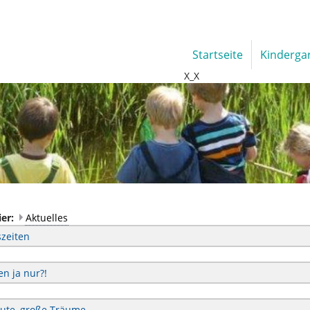
Startseite
Kinderga
X_X
ier:
Aktuelles
zeiten
en ja nur?!
eute, große Träume