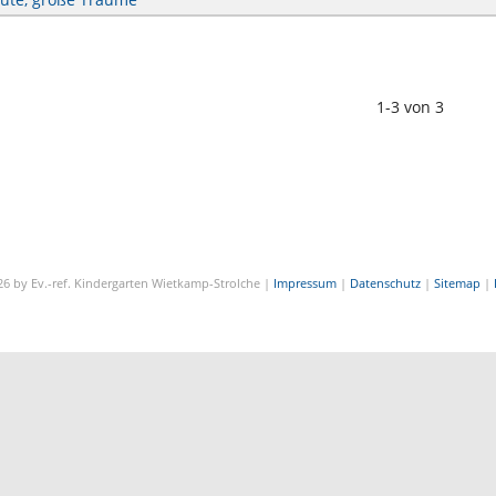
1-3 von 3
6 by Ev.-ref. Kindergarten Wietkamp-Strolche |
Impressum
|
Datenschutz
|
Sitemap
|