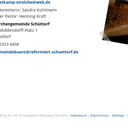
etkamp-strolche@web.de
tenleiterin: Sandra Kühlmann
er Pastor: Henning Kraft
Kirchengemeinde Schüttorf
-Middendorff-Platz 1
üttorf
05923 4458
meindebuero@reformiert-schuettorf.de
6 by Ev.-ref. Kindergarten Wietkamp-Strolche |
Impressum
|
Datenschutz
|
Sitemap
|