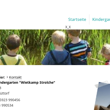
Startseite
Kinderga
X_X
ier:
Kontakt
Kindergarten "Wietkamp Strolche"
3
üttorf
05923 990456
3 990534